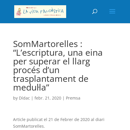
SomMartorelles :
“L’escriptura, una eina
per superar el llarg
procés d’un
trasplantament de
medul·la”
by
Dídac
|
febr. 21, 2020
|
Premsa
Article publicat el 21 de Febrer de 2020 al diari
SomMartorelles.