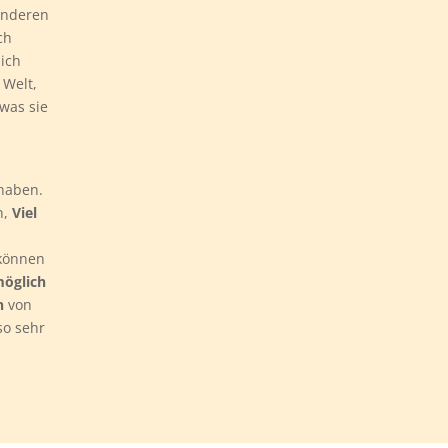
 anderen
ch
 ich
 Welt,
 was sie
 haben.
n,
Viel
 können
möglich
n
von
so sehr