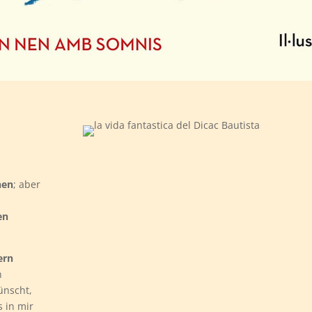
hen
; aber
en
ern
n
wünscht,
s in mir